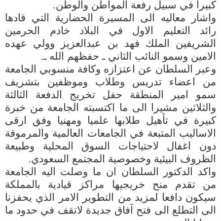
كبيرا في سبيل رفعة المواطن والوطن.
واشار معاليه الى المسيرة الحضارية التي قادها
رائد التعليم الاول في البلاد خادم الحرمين
الشريفين الملك فهد بن عبدالعزيز وولي عهده
الامين وسمو النائب الثاني ـ حفظهم الله ـ.
وعبر السلطان عن اعتزازه وكافة منسوبي الجامعة
من اعضاء تدريس وطلاب وموظفين بتشريف
سمو امير المنطقة حفل تخريج الدفعة الثالثة
والثلاثين مشيرا الى ما اكتسبته الجامعة من خبرة
كبيرة في تأهيل طلابها علميا ومهنيا وفق ارقى
الاساليب المتبعة في الجامعات العالمية والمرموقة
دون اغفال لاحتياجات السوق المحلية وطبيعة
الظروف البيئية وخصوصية المجتمع السعودي.
واكد الدكتور السلطان ان ما وصلت اليه الجامعة
من تقدم منح خريجيها مراكز قيادية بالمملكة
سيكون دافعا لمزيد من التطوير الامر الذي يحفزنا
الى التطلع الى فتح آفاق جديدة لاتقف في حدود ما