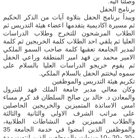
وصلنا اليه.
برنامج الحفل
ويبدأ برنامج الحفل بتلاوة آيات من الذكر الحكيم
ثم مسيرة اكاديمية يتقدمها اعضاء هيئة التدريس ثم
الطلاب المرشحون للتخرج وطلاب الدراسات
العليا ثم يلقي احد الطلاب كلمة الخريجين ثم كلمة
لمدير الجامعة تعقبها كلمة صاحب السمو الملكي
الامير محمد بن فهد امير المنطقة وراعي الحفل
ثم يقوم خريجو الدراسات العليا بالسلام على
سموه ليختتم الحفل بالسلام الملكي.
تكريم هيئة التدريس والموظفين
وكان معالي مدير جامعة الملك فهد للبترول
والمعادن د. خالد بن صالح السلطان قد كرم مساء
امس الاساتذة المتميزين والخريجين الحاصلين
على مراتب الشرف الاولى والثانية والثالثة
والطلاب المميزين في النشاطات الطلابية،
والموظفين الذين امضوا في خدمة الجامعة 35
و30 و20 و10 سنوات والموظفين الذين انتهت مدة