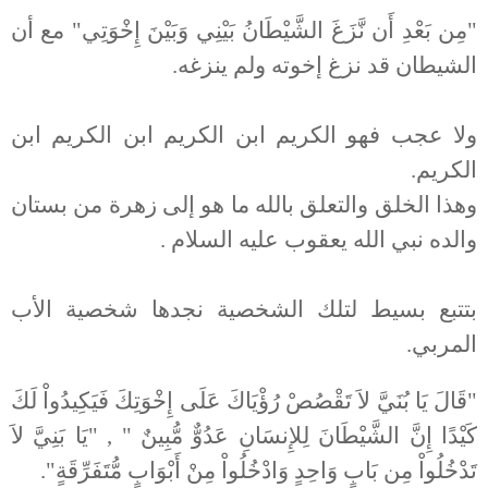
"مِن بَعْدِ أَن نَّزَغَ الشَّيْطَانُ بَيْنِي وَبَيْنَ إِخْوَتِي" مع أن
الشيطان قد نزغ إخوته ولم ينزغه.
ولا عجب فهو الكريم ابن الكريم ابن الكريم ابن
الكريم.
وهذا الخلق والتعلق بالله ما هو إلى زهرة من بستان
والده نبي الله يعقوب عليه السلام .
بتتبع بسيط لتلك الشخصية نجدها شخصية الأب
المربي.
"قَالَ يَا بُنَيَّ لاَ تَقْصُصْ رُؤْيَاكَ عَلَى إِخْوَتِكَ فَيَكِيدُواْ لَكَ
كَيْدًا إِنَّ الشَّيْطَانَ لِلإِنسَانِ عَدُوٌّ مُّبِينٌ " , "يَا بَنِيَّ لاَ
تَدْخُلُواْ مِن بَابٍ وَاحِدٍ وَادْخُلُواْ مِنْ أَبْوَابٍ مُّتَفَرِّقَةٍ".