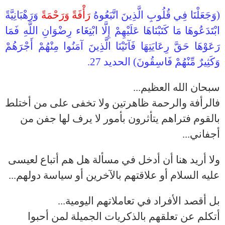
(
وَجَعَلْنَا فِي قُلُوبِ الَّذِينَ اتَّبَعُوهُ
رَأْفَةً وَرَحْمَةً
وَرَهْبَانِيَّةً
ابْتَدَعُوهَا مَا كَتَبْنَاهَا عَلَيْهِمْ إِلَّا ابْتِغَاء رِضْوَانِ اللَّهِ فَمَا
رَعَوْهَا حَقَّ رِعَايَتِهَا فَآتَيْنَا الَّذِينَ آمَنُوا مِنْهُمْ أَجْرَهُمْ
وَكَثِيرٌ مِّنْهُمْ فَاسِقُونَ) الحديد 27.
سبحان الله العظيم...
فالرأفة والرحمة ظاهرتين ولا تخفى على من أختلط
بالقوم فتراهم يتأثرون بأمور لا يرف لها جفن من
أجفاني...
ولا أريد هنا أن أدخل في مسألة هل هم أتباع لعيسى
عليه السلام أو
علاقتهم بالآخرين أو سياسة دولهم...
بل أقصد الأفراد في تعاملاتهم اليومية...
أتكلم عن تعلقهم بالذكريات الجميلة لمن أحبوا