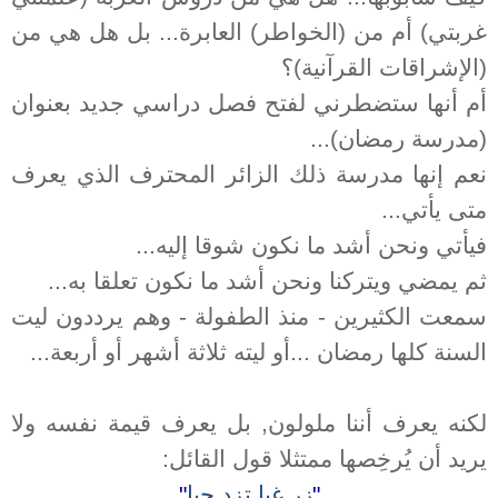
غربتي) أم من (الخواطر) العابرة... بل هل هي من
(الإشراقات القرآنية)؟
أم أنها ستضطرني لفتح فصل دراسي جديد بعنوان
(مدرسة رمضان)...
نعم إنها مدرسة ذلك الزائر المحترف الذي يعرف
متى يأتي...
فيأتي ونحن أشد ما نكون شوقا إليه...
ثم يمضي ويتركنا ونحن أشد ما نكون تعلقا به...
سمعت الكثيرين - منذ الطفولة - وهم يرددون ليت
السنة كلها رمضان ...أو ليته ثلاثة أشهر أو أربعة...
لكنه يعرف أننا ملولون, بل يعرف قيمة نفسه ولا
يريد أن يُرخِصها ممتثلا قول القائل:
"
زر غِبا تزد حبا
"