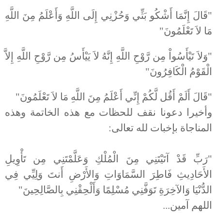
"قَالَ إِنَّمَا أَشْكُو بَثِّي وَحُزْنِي إِلَى اللَّهِ وَأَعْلَمُ مِنَ اللَّهِ
مَا لاَ تَعْلَمُونَ"
"وَلاَ تَيْأَسُواْ مِن رَّوْحِ اللَّهِ إِنَّهُ لاَ يَيْأَسُ مِن رَّوْحِ اللَّهِ إِلاَّ
الْقَوْمُ الْكَافِرُونَ"
"قَالَ أَلَمْ أَقُل لَّكُمْ إِنِّي أَعْلَمُ مِنَ اللَّهِ مَا لاَ تَعْلَمُونَ"
وأخيرا دعونا نقف للحظات مع هذه الخاتمة وهذه
المناجاة بإخبات لله تعالى:
"رَبِّ قَدْ آتَيْتَنِي مِنَ الْمُلْكِ وَعَلَّمْتَنِي مِن تَأْوِيلِ
الأَحَادِيثِ فَاطِرَ السَّمَاوَاتِ وَالأَرْضِ أَنتَ وَلِيِّي فِي
الدُّنْيَا وَالآخِرَةِ تَوَفَّنِي مُسْلِمًا وَأَلْحِقْنِي بِالصَّالِحِينَ"
اللهم آمين...