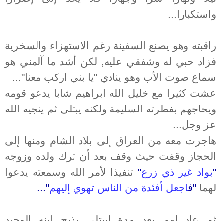
واستكبارا...
راقبته وهو يصنع السفينة رغم الاستهزاء والسخرية
فزاد حبي له وشفقي عليه, لكن أشد ما آلمني هو
سماع صوت الأب وهو ينادي "يا بني اركب معنا"...
عشت كثيرا مع خليل الله ابراهيم شابا يدعو قومه
ويحاجهم بفطرته السليمة ولكنه يبتلى ثم ينجيه الله
عز وجل...
هاجرت معه من العراق إلى بلاد الشام ومنها إلى
الحجاز وقفت حيث وقف بعد أن ترك ولده وزوجه
"
بواد غير ذي زرع
"
تنفيذا لأمر الله وسمعته يدعوا
لهما
"ف
اجعل أفئدة من الناس تهوي إليهم
"...
ثم عاد لهم بعد مدة ليبتلى بذبح ابنه الوحيد