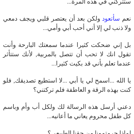
ستتركني في هذه المرة...
نعم
سأتعود
ولكن بعد أن يعتصر قلبي ويجف دمعي
ولا ذنب لي إلا أني أحب أبي وأمي...
بل إني ضحكت كثيرا عندما سمعتك البارحة وأنت
تقول انك لا تحب أن تتصل بالمربية, لأنك ستتأثر
عندما تعلم بأني قد بكيت كثيرا...
يا الله ...اسمح لي يا أبي ...لا استطيع تصديقك, فلو
كنت بهذه الرقة و العاطفة فلم تركتني؟
دعني أرسل هذه الرسالة لك ولكل أب وأم وباسم
كل طفل محروم يعاني ما أعانيه...
لماذا حرمتمونا من حقنا الطبيعي؟