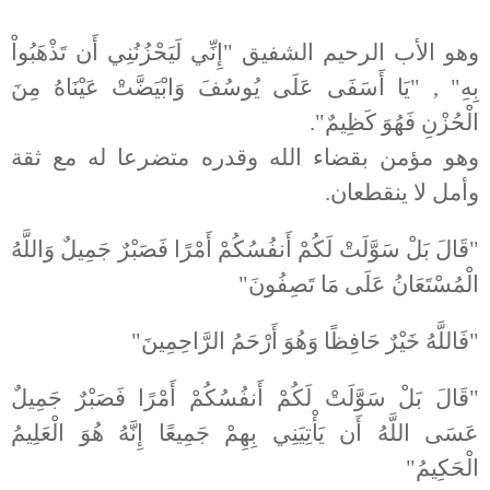
وهو الأب الرحيم الشفيق "إِنِّي لَيَحْزُنُنِي أَن تَذْهَبُواْ
بِهِ" , "يَا أَسَفَى عَلَى يُوسُفَ وَابْيَضَّتْ عَيْنَاهُ مِنَ
الْحُزْنِ فَهُوَ كَظِيمٌ".
وهو مؤمن بقضاء الله وقدره متضرعا له مع ثقة
وأمل لا ينقطعان.
"قَالَ بَلْ سَوَّلَتْ لَكُمْ أَنفُسُكُمْ أَمْرًا فَصَبْرٌ جَمِيلٌ وَاللَّهُ
الْمُسْتَعَانُ عَلَى مَا تَصِفُونَ"
"فَاللَّهُ خَيْرٌ حَافِظًا وَهُوَ أَرْحَمُ الرَّاحِمِينَ"
"قَالَ بَلْ سَوَّلَتْ لَكُمْ أَنفُسُكُمْ أَمْرًا فَصَبْرٌ جَمِيلٌ
عَسَى اللَّهُ أَن يَأْتِيَنِي بِهِمْ جَمِيعًا إِنَّهُ هُوَ الْعَلِيمُ
الْحَكِيمُ"