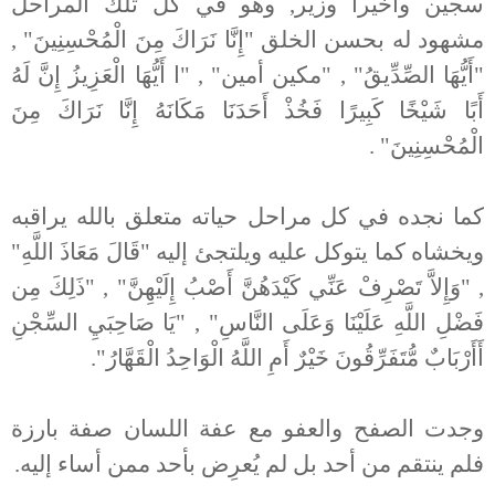
سجين وأخيرا وزير, وهو في كل تلك المراحل
مشهود له بحسن الخلق "إِنَّا نَرَاكَ مِنَ الْمُحْسِنِينَ" ,
"أَيُّهَا الصِّدِّيقُ" , "مكين أمين" , "ا أَيُّهَا الْعَزِيزُ إِنَّ لَهُ
أَبًا شَيْخًا كَبِيرًا فَخُذْ أَحَدَنَا مَكَانَهُ إِنَّا نَرَاكَ مِنَ
الْمُحْسِنِينَ" .
كما نجده في كل مراحل حياته متعلق بالله يراقبه
ويخشاه كما يتوكل عليه ويلتجئ إليه "قَالَ مَعَاذَ اللَّهِ"
, "وَإِلاَّ تَصْرِفْ عَنِّي كَيْدَهُنَّ أَصْبُ إِلَيْهِنَّ" , "ذَلِكَ مِن
فَضْلِ اللَّهِ عَلَيْنَا وَعَلَى النَّاسِ" , "يَا صَاحِبَيِ السِّجْنِ
أَأَرْبَابٌ مُّتَفَرِّقُونَ خَيْرٌ أَمِ اللَّهُ الْوَاحِدُ الْقَهَّارُ".
وجدت الصفح والعفو مع عفة اللسان صفة بارزة
فلم ينتقم من أحد بل لم يُعرِض بأحد ممن أساء إليه.