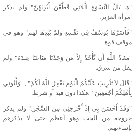
"مَا بَالُ النِّسْوَةِ الَّلاتِي قَطَّعْنَ أَيْدِيَهُنَّ" ولم يذكر
امرأة العزيز.
"فَأَسَرَّهَا يُوسُفُ فِي نَفْسِهِ وَلَمْ يُبْدِهَا لهم" وهو في
موقف قوة.
"مَعَاذَ اللَّهِ أَن نَّأْخُذَ إِلاَّ مَن وَجَدْنَا مَتَاعَنَا عِندَهُ" ولم
يقل من سرق.
"قَالَ لاَ تَثْرِيبَ عَلَيْكُمُ الْيَوْمَ يَغْفِرُ اللَّهُ لَكُمْ" , "وَأْتُونِي
بِأَهْلِكُمْ أَجْمَعِينَ " هكذا دون قيد أو شرط.
"وَقَدْ أَحْسَنَ بِي إِذْ أَخْرَجَنِي مِنَ السِّجْنِ" ولم يذكر
خروجه من الجب وهو أعظم حتى لا يذكرهم
بإساءتهم.