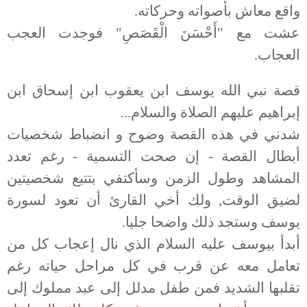
واقع معاش بأصواته وحركاته.
عشت مع "أَحْسَنَ الْقَصَصِ" فوجدت العجب
العجاب.
قصة نبي الله يوسف ابن يعقوب ابن إسحاق ابن
إبراهيم عليهم الصلاة والسلام...
شدني في هذه القصة وضوح و انضباط شخصيات
أبطال القصة - إن صحت التسمية - رغم تعدد
المشاهد وطول الزمن وسأكتفي بتتبع شخصيتين
لضيق الوقت, ولك أخي القارئ أن تعود لسورة
يوسف وستجد ذلك واضحا جليا.
أبدأ بيوسف عليه السلام الذي نال إعجاب كل من
تعامل معه عن قرب في كل مراحل حياته رغم
تقلبها الشديد فمن طفل مدلل إلى عبد مملوك إلى