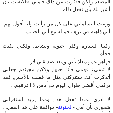
المصعد ولكن قَصُرت عن ذلك قامتي, فاكتفيت بأن
أشير لك بأن تفعل ذلك...
وزعت ابتساماتي على كل من رأيت وأنا أقول لهم:
أني ذاهبة في نزهة جميلة مع أبي الحبيب...
ركبنا السيارة وكلي حيوية ونشاط, ولكني بكيت
فجأة...
فهاهو عمو معاذ يأتي ومعه صديقتي لارا...
لا تسىء فهمي فأنا احبها, ولاكن مجيئهم جعلني
أتذكرت أنك ستتركني مثل ما فعلت بالأمس, فقد
تركتني أقضي طوال اليوم مع أناس لا اعرفهم...
لا ادري لماذا تفعل هذا, ومما يزيد استغرابي
شعوري بأن أمي -
الحنونة
- موافقة على هذا الفعل...