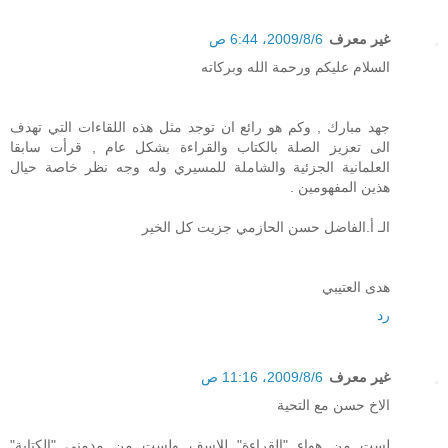
غير معرف
6‏/8‏/2009، 6:44 ص
السلام عليكم ورحمة الله وبركاته
جهد مبارك , وكم هو رائع ان توجد مثل هذه اللقاءات التي تهدف
الى تعزيز الصلة بالكتاب والقراءة بشكل عام , قرأت سابقا
العلمانية الجزئية والشاملة للمسيري وله وجه نظر خاصة حيال
هذين المفهومين .
الـ أ.الفاضل حسن الحازمي جزيت كل الخير
هدى العتيبي
رد
غير معرف
6‏/8‏/2009، 11:16 ص
الاخ حسن مع التحية
لست من هواء "القراءة" للاسف ولست من مدمني "الكتابة"