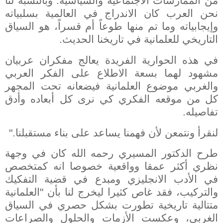
من الممارسات الاجتماعية والسياسية. وبالنسبة لنا
نحن العرب كان الاندراج في العالمية بسلبياته
وإيجابياته وما تم منها طوعاً أم قسراً، هو السياق
التاريخي للعلمانية في تاريخنا الحديث.
في هذه الحوارية الفريدة يعالج مفكران عربيان
مشهود لهما بسعة الاطلاع على الفكر العربي
والغربي موضوع العلمانية فيضعانه تحت المجهر
كل من موقعه الفكري كي نرى كل أبعاده وأدق
تفاصيله.
لنقرأ ونتمعن لأن فهمنا يساعد على بناء مستقبلنا."
طرح الدكتور المسيري رحمه الله كان في وجهة
نظري أكثر عمقا وواقعية خصوصا انه كمتخصص
في الأدب الانجليزي ومبدع في قضية التفكيك
والتركيب، فقد غاص كثيرا ليخرج لنا بأن "العلمانية
متتالية تاريخية تطورت بشكل حصري في السياق
الغربي، وعكست الأزمات والحلول والصراعات