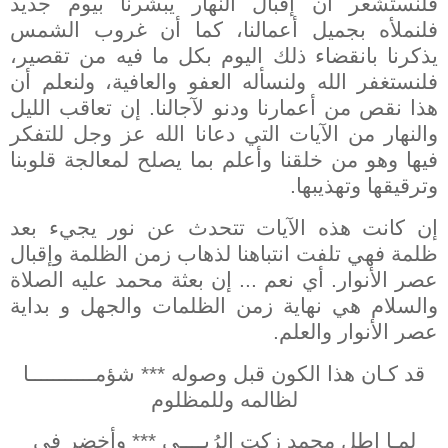
فلنستشعر أن إقبال النهار يبشرنا بيوم جديد
فلنملأه بجميل أعمالنا، كما أن غروب الشمس
يذكرنا بانقضاء ذلك اليوم بكل ما فيه من تقصير،
فلنستغفر الله ولنسأله العفو والعافية، ولنعلم أن
هذا نقص من أعمارنا ودنو لآجالنا. إن تعاقب الليل
والنهار من الآيات التي دعانا الله عز وجل للتفكر
فيها وهو من خلقنا وأعلم بما يصلح لمعالجة قلوبنا
وترقيقها وتهذيبها.
إن كانت هذه الآيات تتحدث عن نور يجيء بعد
ظلمة فهي تلفت انتباهنا لذهاب زمن الظلمة وإقبال
عصر الأنوار. أي نعم ... إن بعثة محمد عليه الصلاة
والسلام هي نهاية زمن الظلمات والجهل و بداية
عصر الأنوار والعلم.
قد كـان هذا الكون قبل وصوله *** شؤمـــــــــــا
لظالمه وللمظلوم
لمـا اطل محمد زكت الرُبــــى *** وأخضر في