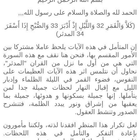
الحمد لله والصلاة والسلام على رسول الله,,,
(كَلاَّ وَالْقَمَرِ 32 وَاللَّيْلِ إِذْ أَدْبَرَ 33 وَالصُّبْحِ إِذَا أَسْفَرَ
34 المدثر)
إن المتأمل في هذه الآيات يلحظ عاملا مشتركا بين
الأمور المقسم بها، فنحن هنا نقف مع هذه السورة
التي هي من أول ما نزل من القران "المدثر"،
نحاول أن نتلمس اثر هذه الآيات العظيمات على
النفوس، فضوء القمر في الليلة الظلماء وإدبار
الليل مع إقبال النهار لحظات جميلة جدا لمن
يتأملها. إنها جميلة بسكونها و هدوئها، جميلة بما
يعقبها من إشراق ونور يبدد الظلمة، فتنشرح
الصدور وتنشط العقول.
لعل تكرار هذا المنظر افقدنا لذته، ولكننا مأمورون
بإعادة التفكر والتأمل في هذه اللحظات.