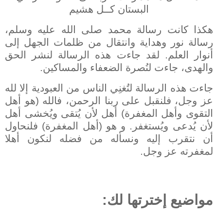
البستان كــل هشيم
هكذا كانت رسالة محمد صلى الله عليه وسلم،
رسالة نور وهداية وانتقال من ظلمات الجهل إلى
أنوار العلم. لقد جاءت هذه الرسالة لنشر الحق
والهدى، جاءت لنُصرة الضعفاء والمساكين.
جاءت هذه الرسالة لتُغنِي الناس من العبودية إلا لله
عز وجل، فلنقبل على ربنا الرحمن، فالله (هو أهل
التقوى وأهل المغفرة) أهل لأن يُتقى ويُخشى أهل
لأن يُدعى ويُستغفر. و هو (أهل المغفرة) فلنحاول
أن نتقرب إليه ونسأله من فضله لنكون أهلا
لمغفرته عز وجل.
مواضيع إخترتها لك: