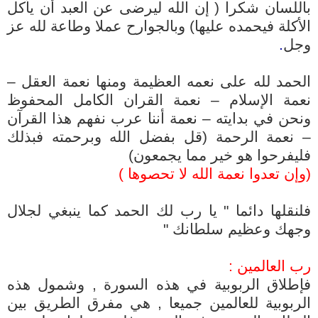
ب
اللسان
شكرا ( إن الله ليرضى عن العبد أن يأكل
الأكلة فيحمده عليها) وب
الجوارح
عملا وطاعة لله عز
وجل
.
الحمد لله على نعمه العظيمة ومنها نعمة العقل –
نعمة الإسلام – نعمة القران الكامل المحفوظ
ونحن في بدايته – نعمة أننا عرب نفهم هذا القرآن
– نعمة الرحمة (قل بفضل الله وبرحمته فبذلك
فليفرحوا هو خير مما يجمعون)
(وإن تعدوا نعمة الله لا تحصوها )
فلنقلها دائما " يا رب لك الحمد كما ينبغي لجلال
وجهك وعظيم سلطانك "
رب العالمين :
فإطلاق الربوبية في هذه السورة , وشمول هذه
الربوبية للعالمين جميعا , هي مفرق الطريق بين