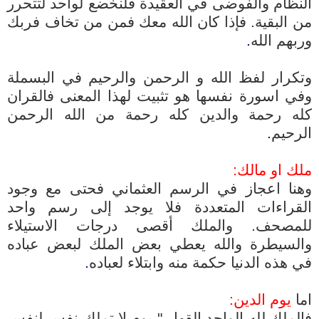
النظام والفوضى في العقيدة فلنخضع لواحد لتتحرر
من البقية. فإذا كان الله معك فمن من تخاف فربك
وربهم الله
.
وتكرار لفظ الله و
الرحمن والرحيم
في البسملة
وفي اسورة نفسها هو تثبيت لهذا المعنى فالقران
كله رحمة والدين كله رحمة من الله الرحمن
الرحيم
.
ملك او مالك:
وهنا اعجاز في الرسم العثماني فحتى مع وجود
القراءات المتعددة فلا يوجد إلى رسم واحد
للمصحف.
والملك أقصى درجات الاستيلاء
والسيطرة والله يعطي بعض الملك لبعض عباده
في هذه الدنيا حكمة منه وابتلاء لعباده
.
اما
يوم الدين:
فالملك لله الواحد القهار " يوم لا تملك نفس لنفس