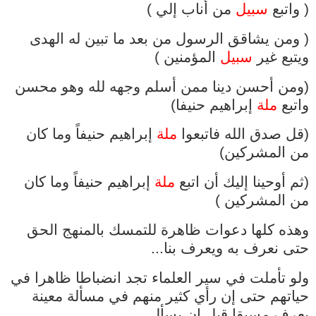
( واتبع
سبيل
من أناب إلي )
( ومن يشاقق الرسول من بعد ما تبين له الهدى
ويتبع غير
سبيل
المؤمنين )
(ومن أحسن دينا ممن أسلم وجهه لله وهو محسن
واتبع
ملة
إبراهيم حنيفا)
(قل صدق الله فاتبعوا
ملة
إبراهيم حنيفاً وما كان
من المشركين)
(ثم أوحينا إليك أن اتبع
ملة
إبراهيم حنيفاً وما كان
من المشركين )
وهذه كلها دعوات ظاهرة للتمسك بالمنهج الحق
حتى نعرف به ويعرف بنا...
ولو تأملت في سير العلماء تجد انضباطا ظاهرا في
حياتهم حتى إن رأي كثير منهم في مسألة معينة
يعرف مسبقا قبل ان يسأل...