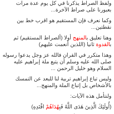
ولفظ الصراط يذكرنا في كل يوم عدة مرات
بعبورنا على صراط الآخرة...
وكما نعرف فإن المستقيم هو اقرب خط بين
نقطتين...
وهنا تعليق ب
المنهج
أولا (ألصراط المستقيم) ثم
ب
القدوة
ثانيا (اللذين أنعمت عليهم)
وهذا متكرر في القران فالله عز وجل يدعوا رسوله
صلى الله عليه وسلم أن يتبع ملة إبراهيم عليه
السلام وهو خليل الرحمن ...
وليس تباع إبراهيم تربية لنا للبعد عن التمسك
بالأشخاص بل إتباع
الملة والمنهج...
ولنتأمل هذه الآيات:
(أُولَئِكَ الَّذِينَ هَدَى اللَّهُ فَبِ
هُدَاهُمْ
اقْتَدِهِ)