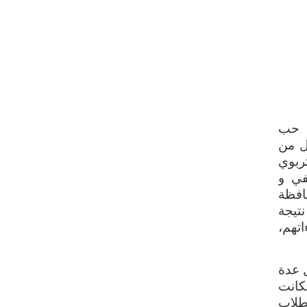
م حب
ل من
ربوي
في و
افظة
تيجة
تهم،
 عدة
كانت
طلاب