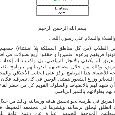
بسم الله الرحمن الرحيم
والصلاة والسلام على رسول الله,,,
 الطلاب (من كل مناطق المملكة بلا استثناء) جمعه
ونوا فريقهم ورعوه، فتميزوا و حققوا أربع بطولات في اق
لفريق لم يكتفي بالانجاز الرياضي، بل واكب ذلك إعداد ت
فريق، وذلك من خلال مصاحبتهم لتدريباتهم ببرنامج تثقي
 للأعضاء. هذا البرنامج يركز على الجانب الأخلاقي والمح
الشعائر وزرع الشعور بتمثيل الوطن في كل تصرف. فكان ن
أن شهد لهم بالانضباط والسلوك القويم كل من حضر لقاءا
هم بطولاتهم بالتميز الرياضي.
الفريق في طريقه نحو تحقيق هدفه ورسالته وذلك من خلال
 انطلق ليحلق برسالته وينشرها في مجتمعه المحيط، ف
نشطتهم الموجهة للجمهور عبارة عن دعوة عامة لل