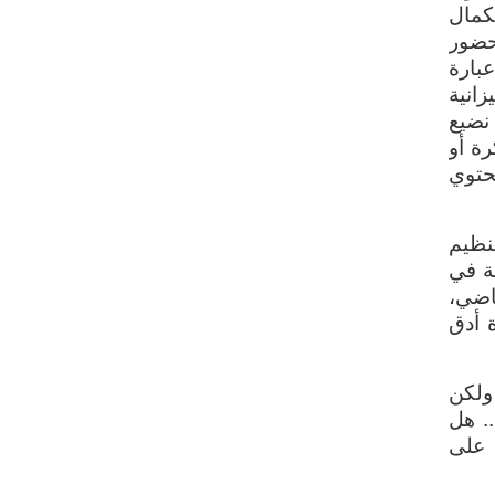
كمال
 حضور
عبارة
انية
نضيع
ة أو
حتوي
تنظيم
ة في
ياضي،
 أدق
 ولكن
.. هل
 على