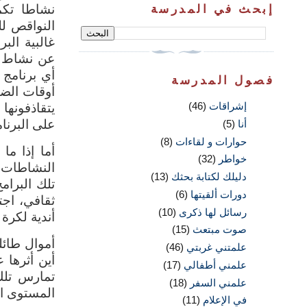
إبحث في المدرسة
نشاطا تكم
النواقص لل
غالبية البر
عن نشاط ري
أي برنامج 
فصول المدرسة
أوقات الض
يتقاذفونه
إشراقات
(46)
على البرنا
أنا
(5)
حوارات و لقاءات
(8)
أما إذا ما
خواطر
(32)
النشاطات ا
دليلك لكتابة بحثك
(13)
تلك البرامج
دورات ألقيتها
(6)
ثقافي، اجت
رسائل لها ذكرى
(10)
أندية لكرة 
صوت مبتعث
(15)
أموال طائل
علمتني غربتي
(46)
أين أثرها 
علمني أطفالي
(17)
تمارس تلك
علمني السفر
(18)
المستوى ا
في الإعلام
(11)