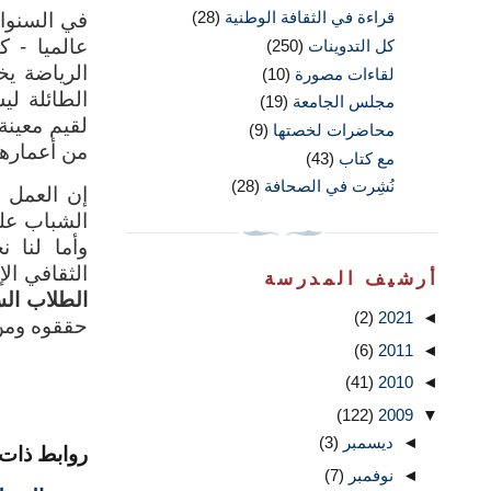
في السنوات
قراءة في الثقافة الوطنية
(28)
عالميا - ك
كل التدوينات
(250)
الرياضة يخ
لقاءات مصورة
(10)
الطائلة لي
مجلس الجامعة
(19)
لقيم معينة
محاضرات لخصتها
(9)
من أعمارهم
مع كتاب
(43)
نُشِرت في الصحافة
(28)
إن العمل ا
الشباب على
وأما لنا ن
الثقافي ال
أرشيف المدرسة
الطلاب الس
(2)
2021
◄
حققوه ومن 
(6)
2011
◄
(41)
2010
◄
(122)
2009
▼
◄
ديسمبر
(3)
روابط ذات 
◄
نوفمبر
(7)