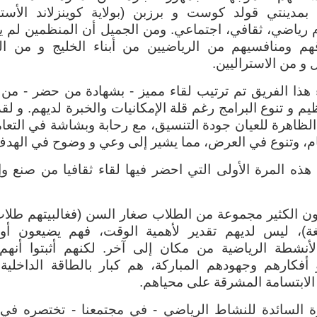
بمدينتي قولد كوست و برزبن (بولاية كوينزلاند الأسترا
رياضي، ثقافي، اجتماعي. ومن الجميل أن المنظمين لم يه
هم ومنافسيهم من الرياضيين من أبناء الخليج و من الج
 و من الاستراليين.
ء هذا الفريق تم ترتيب لقاء مميز - بشهادة من حضر - من
م و تنوع البرامج رغم قلة الإمكانيات والخبرة لديهم. و لق
الظاهرة للعيان جودة التنسيق، مع رحابة وبشاشة في التعا
ام، وتنوع في العرض، مما يشير إلى وعي و وضوح في الهدف
 هذه المرة الأولى التي احضر فيها لقاء ثقافيا من صنع و
ن الكثير مجموعة من الطلاب صغار السن (فغالبيتهم طلا
غة)، ليس لديهم تقدير لأهمية الوقت، فهم يضيعون أوق
لأنشطة الرياضية من مكان إلى آخر. لكنهم أثبتوا أنهم 
أفكارهم وجهودهم المباركة، هم كبار بالطاقة الداخلية 
 الابتسامة المشرقة على محياهم.
ة السائدة للنشاط الرياضي - في مجتمعنا - تختصره في 