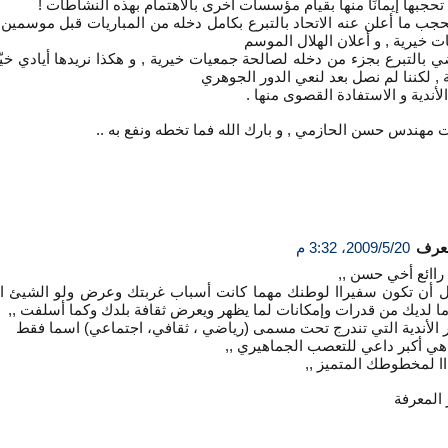
 تحجبها إيمانًا منها بقيام مؤسسات أخرى بالاهتمام بهذه النشاطات !
نحجب ما أعلن عنه الاتحاد بالتبرع بكامل دخله من المباريات قبل موسمين
ت خيرية , و أعلان الهلال الموسم
ي بالتبرع بجزء من دخله لصالحة جمعيات خيرية , و هكذا نريدها أيادي خي
ة , لكننا لم نصل بعد لنعي الدور الجوهري
لأندية و الاستفادة القصوى منها .
مهندس حسن الحازمي , و بارك الله فما تخطه ونفع به ..
معرف
20‏/5‏/2009، 3:32 م
راائع أخي حسن ,,
 أن تكون سفيراا لوطنك مهما كانت أسباب غربتك وعرض ولو الشيئ ا
ما لديك من قدرات وإمكانات لما يظهر ويعرض ثقافة بلدك وكما أسلفت ,,
ر الأندية التي تندرج تحت مسمى (رياضي ، ثقافي، اجتماعي) اسما فقط
 هي أكبر داعي للتعصب الجماهيري ,,
ا لمخطوطك المتميز ,,
المعرفة