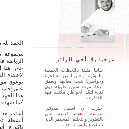
الحمد لله 
مجموعة من
مرحبا بك أخي الزائر
الرياضة فك
عام. هذا ا
حياتنا مليئة باللحظات الجميلة
لأعضاء ال
والمؤثرة.
وتعبيرنا عن مشاعرنا
توعوي موجه
وخواطرنا يثبت معانيها ويعمق
أثرها. مرت سنين طويلة دون
على إقامة 
كتابة لتلك الخواطر، مكتفيا فيها
هذا الجهد 
بالذاكرة ...
كما شهدت ل
اخترت أن اسمي مدونتي
استمر هذا 
مدرسة الحياة
قناعة مني
بالتطوير والتعليم المستمر الذي
أنشطة، ثم
لا ينقطع وليس له حد
...
باكورة أ