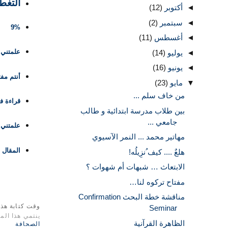
التغطي
◄
أكتوبر
(12)
◄
سبتمبر
(2)
9%
◄
أغسطس
(11)
علمتني 
◄
يوليو
(14)
◄
يونيو
(16)
أنتم مف
▼
مايو
(23)
من خاف سلم ...
قراءة في
بين طلاب مدرسة ابتدائية و طالب
جامعي ...
علمتني 
مهاتير محمد ... النمر الآسيوي
المقال
هلعٌ .... كيف ُنزِيلُه!
الابتعاث … شبهات أم شهوات ؟
مفتاح تركوه لنا…
مناقشة خطة البحث Confirmation
وقت كتابة هذا
Seminar
ينتمي هذا الم
الظاهرة القرآنية
الصحافة