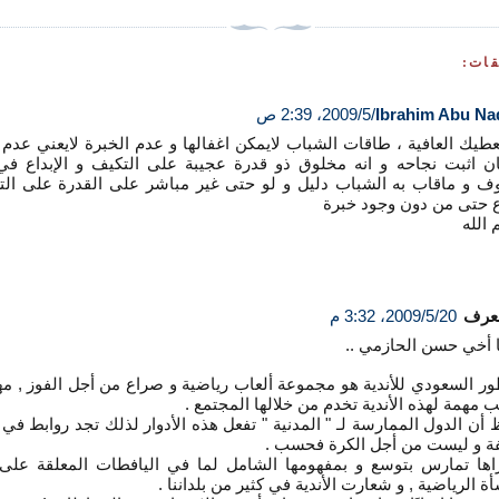
Ibrahim Abu Na
يعطيك العافية ، طاقات الشباب لايمكن اغفالها و عدم الخبرة لايعني عدم 
ان اثبت نجاحه و انه مخلوق ذو قدرة عجيبة على التكيف و الإبداع في
ف و ماقاب به الشباب دليل و لو حتى غير مباشر على القدرة على الت
اع حتى من دون وجود خبرة
 الله
معرف
20‏/5‏/2009، 3:32 م
ا أخي حسن الحازمي ..
ور السعودي للأندية هو مجموعة ألعاب رياضية و صراع من أجل الفوز , 
ب مهمة لهذه الأندية تخدم من خلالها المجتمع .
 أن الدول الممارسة لـ " المدنية " تفعل هذه الأدوار لذلك تجد روابط في
ة و ليست من أجل الكرة فحسب .
راها تمارس بتوسع و بمفهومها الشامل لما في اليافطات المعلقة على 
ة الرياضية , و شعارت الأندية في كثير من بلداننا .