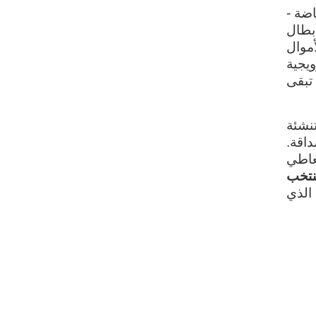
اضة -
بطال
موال
ويجية
 تبقى
نشئة
اقة.
عاطي
تخب
الذي