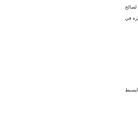
 لصالح
ّرة في
لبسيط