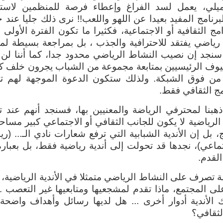
يلي، يعمل لسد الفراغ وإعطاء فرصة للمنظمين لاست
برنامج المفيد بعيدا عن اللهو واللعب!! نرى ذلك جليا عند
امج الثقافية أو الاجتماعية، فكثيرا ما تكون الفترة الأولى 
اضي يفتقد للاحترافية والجذب ، بل بمراجعة بسيطة لميز
سنجد إن نصيب النشاط الرياضي محدود جدا، كما أننا لن 
يوف الرئيسيين بمتابعة مجموعة من الشباب يجرون خلف كر
ا من فوق الشبكة. ولذلك ستكون الدعوة الموجهة لهم ت
مج الثقافي فقط.
 ذهبنا لمحترفي الرياضة والمعنيين بها، فسنجد أنهم عند 
لرياضية لا يكون للجانب الثقافي أو الاجتماعي كبير مساح
، بل إن الأندية الشبابية التي ترفع شعارات نادي الـ... (ر
ماعي)، نجدها قد تحولت إلى أندية رياضية فقط، بل بعبارة
القدم.
ة تصرف على النشاط الرياضي متمثلا في الأندية الرياضية،
على المجتمع، ماذا تقدم لمشجعيها ومتابعيها غير التعصب .
 الأندية أدوار أخرى ... هل لديها رسائل وأهداف واضحة
لثقافي؟