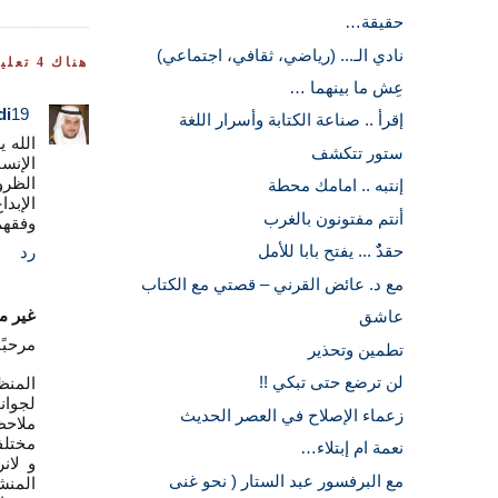
حقيقة…
نادي الـ... (رياضي، ثقافي، اجتماعي)
هناك 4 تعليقات:
عِش ما بينهما …
19‏/5‏/2009، 2:39 ص
di
إقرأ .. صناعة الكتابة وأسرار اللغة
الله 
ستور تتكشف
الإنس
الظرو
إنتبه .. امامك محطة
الإبد
أنتم مفتونون بالغرب
وفقهم
حقدٌٌ ... يفتح بابا للأمل
رد
مع د. عائض القرني – قصتي مع الكتاب
غير 
عاشق
مرحبً
تطمين وتحذير
لن ترضع حتى تبكي !!
المنظ
لجوان
زعماء الإصلاح في العصر الحديث
ملاحظ
مختلف
نعمة ام إبتلاء…
و لان
مع البرفسور عبد الستار ( نحو غنى
المنشأ