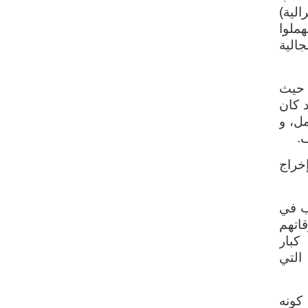
لية)
ملوا
الية
 حيث
د كان
مل، و
.
إخراج
ب في
اتهم
كبار
التي
كونه