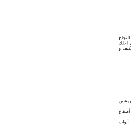
النجاح
 أحلك
كيف و
مهمشين
 أصقاع
أبواب