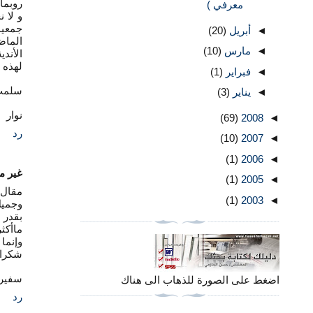
روبما
معرفي )
و لا 
جمعيا
◄
أبريل
(20)
الماض
◄
مارس
(10)
الأندي
لهذه ا
◄
فبراير
(1)
سلمت 
◄
يناير
(3)
نوار
(69)
2008
◄
رد
(10)
2007
◄
(1)
2006
◄
غير 
(1)
2005
◄
مقال 
(1)
2003
◄
وجميل
بقدر 
ماأكث
وإنما
شكراا
سفير 
اضغط على الصورة للذهاب الى هناك
رد