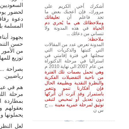
السعوديين 
أشكرك أخي الكريم على
لحضور يوم 
مرورك
،
فإن أعجبك بعض ما
تجد
فاعلم أن
تعليقاتك
دعوة رفاق
وملاحظاتك هي
ما يُجري دم
المسلمة بل
الحياة
في هذه المدونة ولا
تنساني من دعائك
...
بجهود أبنا
ملاحظة:
حسن التنظي
المدونة تعرض عدد من المقالات
التي كتبتها والذكريات التي
من الأمور 
سجلتها في فترة إقامتي في
توزيع للمه
استراليا في مرحلة الدكتوراة
من عام 2007 الى نهاية 2010 م
بصراحة ...
وهي تحمل بصمات تلك الفترة
رياضيين.
من ناحية التفضيلات الفكرية
والنظرة النقدية وبطبيعة الحال
هم في عيو
فإن أفكارنا تنمو وتتغير
مرحلة الل
باستمرار وقد آثرت أن أتركها
دون تعديل أو تمحيص لتبقى
بمطاردة ا
توثيق لمرحلة عمرية معينة
.... ح
بعقولهم و 
س ن
يحملونها و
لعل النظر